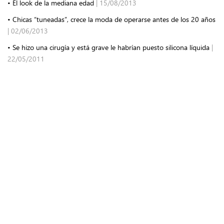
• El look de la mediana edad
| 15/08/2013
• Chicas “tuneadas”, crece la moda de operarse antes de los 20 años
| 02/06/2013
• Se hizo una cirugía y está grave le habrían puesto silicona líquida
|
22/05/2011