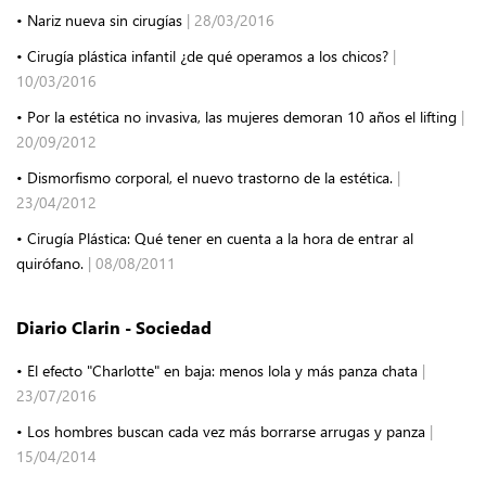
• Nariz nueva sin cirugías
| 28/03/2016
• Cirugía plástica infantil ¿de qué operamos a los chicos?
|
10/03/2016
• Por la estética no invasiva, las mujeres demoran 10 años el lifting
|
20/09/2012
• Dismorfismo corporal, el nuevo trastorno de la estética.
|
23/04/2012
• Cirugía Plástica: Qué tener en cuenta a la hora de entrar al
quirófano.
| 08/08/2011
Diario Clarin - Sociedad
• El efecto "Charlotte" en baja: menos lola y más panza chata
|
23/07/2016
• Los hombres buscan cada vez más borrarse arrugas y panza
|
15/04/2014