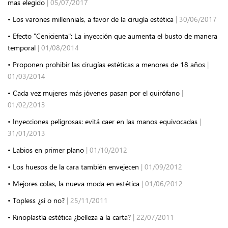
mas elegido
| 05/07/2017
• Los varones millennials, a favor de la cirugía estética
| 30/06/2017
• Efecto "Cenicienta": La inyección que aumenta el busto de manera
temporal
| 01/08/2014
• Proponen prohibir las cirugías estéticas a menores de 18 años
|
01/03/2014
• Cada vez mujeres más jóvenes pasan por el quirófano
|
01/02/2013
• Inyecciones peligrosas: evitá caer en las manos equivocadas
|
31/01/2013
• Labios en primer plano
| 01/10/2012
• Los huesos de la cara también envejecen
| 01/09/2012
• Mejores colas, la nueva moda en estética
| 01/06/2012
• Topless ¿sí o no?
| 25/11/2011
• Rinoplastía estética ¿belleza a la carta?
| 22/07/2011