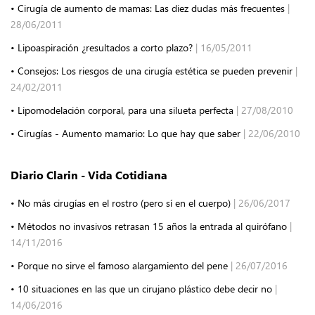
• Cirugía de aumento de mamas: Las diez dudas más frecuentes
|
28/06/2011
• Lipoaspiración ¿resultados a corto plazo?
| 16/05/2011
• Consejos: Los riesgos de una cirugía estética se pueden prevenir
|
24/02/2011
• Lipomodelación corporal, para una silueta perfecta
| 27/08/2010
• Cirugías - Aumento mamario: Lo que hay que saber
| 22/06/2010
Diario Clarin - Vida Cotidiana
• No más cirugías en el rostro (pero sí en el cuerpo)
| 26/06/2017
• Métodos no invasivos retrasan 15 años la entrada al quirófano
|
14/11/2016
• Porque no sirve el famoso alargamiento del pene
| 26/07/2016
• 10 situaciones en las que un cirujano plástico debe decir no
|
14/06/2016